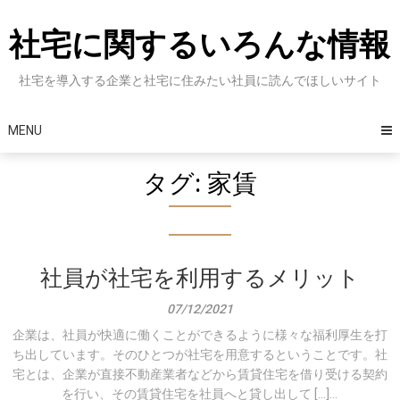
Skip
to
社宅に関するいろんな情報
content
社宅を導入する企業と社宅に住みたい社員に読んでほしいサイト
MENU
タグ:
家賃
社員が社宅を利用するメリット
07/12/2021
企業は、社員が快適に働くことができるように様々な福利厚生を打
ち出しています。そのひとつが社宅を用意するということです。社
宅とは、企業が直接不動産業者などから賃貸住宅を借り受ける契約
を行い、その賃貸住宅を社員へと貸し出して […]...